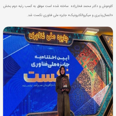
کاوه‌وش و دکتر محمد فخارزاده ساخته شده است موفق به کسب رتبه دوم بخش
«اتصال‌پذیری و میکروالکترونیک» جایزه ملی فناوری نکست شد.