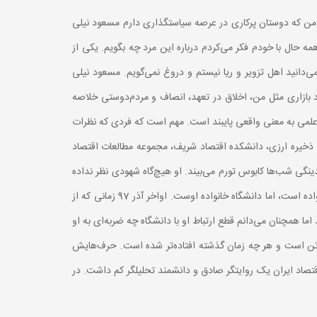
ای من که دوستان پرکاری در عرصه سیاستگذاری دارم مسعود نیلی
مه حال با خودم فکر می‌کردم درباره این مرد چه بگویم. یکی از
ی‌دانید اهل تزویر و ریا نیستم و دروغ نمی‌گویم. مسعود نیلی
بازاری مثل من، اخلاق در تعهد، انصاف و مردم‌دوستی خلاصه
لمی به معنی واقعی پایبند است. مهم است که فردی که نظرات
 ذخیره ارزی، دانشکده اقتصاد شریف، مجموعه مطالعات اقتصاد
دینگی شب‌ها کابوس تورم می‌بیند. او هیچ‌گاه شهودی نظر نداده
و دریافت او از اقتصاد ایران مستند بوده است. او اقتصاد ایران را به ما آموخته است. هرجا سخنرانی دارد پای صحبت‌هایش می‌نشینم. اهل خانواده است، اما دانشگاه خانواده اوست. اواخر آذر 97 زمانی که از
ما همچنان می‌دانم قطع ارتباط او با دانشگاه چه ضربه‌ای به او
 فروتن است و هر چه زمان گذشته افتاده‌تر شده است. حرف‌هایش
تصاد ایران یک روایتگر صادق و دانشمند تحلیلگر کم داشت. در