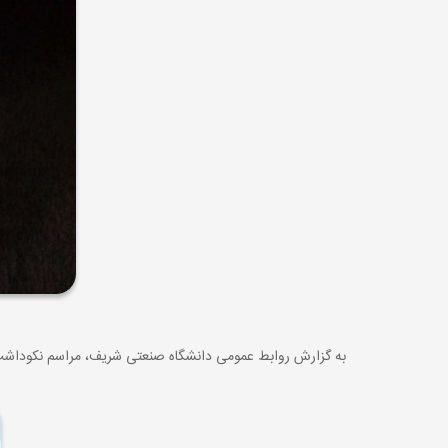
به گزارش روابط عمومی دانشگاه صنعتی شریف، مراسم نکوداشت دکتر مسعود نیلی عصر روز شنبه 15 بهمن ماه 1402 د