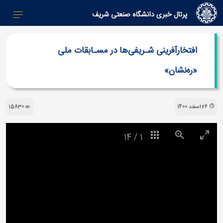
پرتال خبری دانشگاه صنعتی شریف
افتخار‌آفرینی شـریفی‌ها در مسـابقات ملی‌
«ره‌‌نشان»
26 اسفند 1400
15830
14
/
1